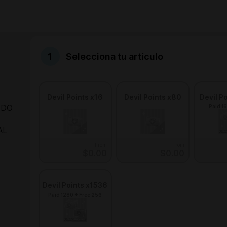
Selecciona tu artículo
Devil Points x16
Devil Points x80
Devil P
 DO
Paid 16
AL
From
From
$0.00
$0.00
Devil Points x1536
Paid 1280 + Free 256