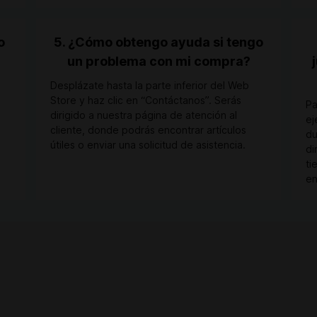
o
5. ¿Cómo obtengo ayuda si tengo
un problema con mi compra?
o
Desplázate hasta la parte inferior del Web
Store y haz clic en “Contáctanos”. Serás
Pa
dirigido a nuestra página de atención al
ej
cliente, donde podrás encontrar artículos
du
útiles o enviar una solicitud de asistencia.
di
ti
en