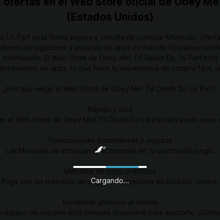
ofertas en el Web Store oficial de Obey Me!
(Estados Unidos)
o Us Part es la forma segura y sencilla de comprar Monedas, ofert
illones de jugadores y usuarios de apps en más de 65 países confí
u información. El Web Store de Obey Me! Till Death Do Us Part está 
rrolladores de apps, lo que hace tu experiencia de compra fácil, se
¿Por qué elegir el Web Store de Obey Me! Till Death Do Us Part?
Rápido y fácil
n el Web Store de Obey Me! Till Death Do Us Part lleva solo unos
Transacciones instantáneas y seguras
Las Monedas se entregan directamente en tu cuenta del juego.
Métodos de pago prácticos
Cargando...
Paga con los métodos de pago más populares en Estados Unidos.
Excelente atención al cliente
o equipo de soporte está siempre disponible para ayudarte. ¡Contá