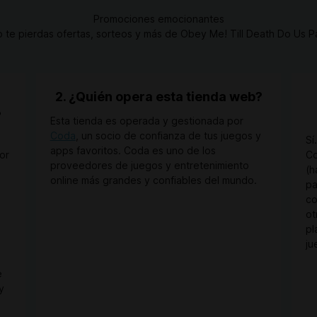
Promociones emocionantes
o te pierdas ofertas, sorteos y más de Obey Me! Till Death Do Us Pa
2. ¿Quién opera esta tienda web?
?
Esta tienda es operada y gestionada por
Coda
, un socio de confianza de tus juegos y
o
Sí
apps favoritos. Coda es uno de los
or
Co
proveedores de juegos y entretenimiento
(h
online más grandes y confiables del mundo.
pa
co
ot
pl
ju
e
y