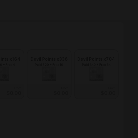
oints x164
Devil Points x336
Devil Points x704
0 + Free 4
Paid 320 + Free 16
Paid 640 + Free 64
From
From
From
$0.00
$0.00
$0.00