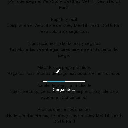
¿Por qué elegir el Web Store de Obey Me! Till Death Do Us
Part?
Rápido y fácil
Comprar en el Web Store de Obey Me! Till Death Do Us Part
lleva solo unos segundos.
Transacciones instantáneas y seguras
Las Monedas se entregan directamente en tu cuenta del
juego.
Métodos de pago prácticos
Paga con los métodos de pago más populares en Ecuador.
Excelente atención al cliente
Cargando...
Nuestro equipo de soporte está siempre disponible para
ayudarte. ¡Contáctanos!
Promociones emocionantes
¡No te pierdas ofertas, sorteos y más de Obey Me! Till Death
Do Us Part!