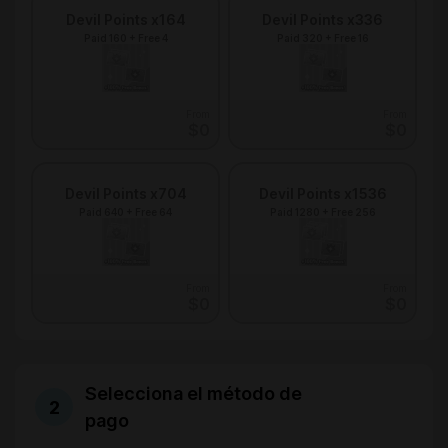
Devil Points x164
Devil Points x336
Paid 160 + Free 4
Paid 320 + Free 16
From
From
$0
$0
Devil Points x704
Devil Points x1536
Paid 640 + Free 64
Paid 1280 + Free 256
From
From
$0
$0
Selecciona el método de
pago